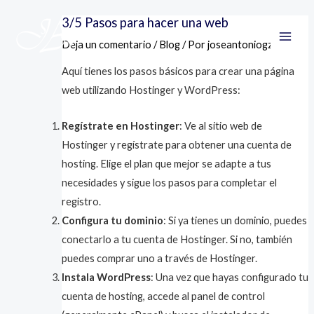
Ir
Navegación
Main
3/5 Pasos para hacer una web
al
de
Men
Deja un comentario
/
Blog
/ Por
joseantoniogzl.com
contenido
entradas
Aquí tienes los pasos básicos para crear una página
web utilizando Hostinger y WordPress:
Regístrate en Hostinger
: Ve al sitio web de
Hostinger y regístrate para obtener una cuenta de
hosting. Elige el plan que mejor se adapte a tus
necesidades y sigue los pasos para completar el
registro.
Configura tu dominio
: Si ya tienes un dominio, puedes
conectarlo a tu cuenta de Hostinger. Si no, también
puedes comprar uno a través de Hostinger.
Instala WordPress
: Una vez que hayas configurado tu
cuenta de hosting, accede al panel de control